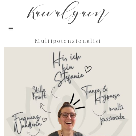
Kaivalyam
Multipotenzionalist