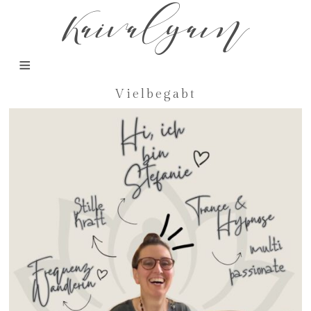
Kaivalyam
Vielbegabt