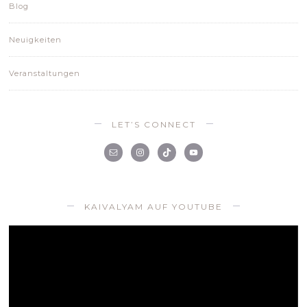
Blog
Neuigkeiten
Veranstaltungen
LET’S CONNECT
KAIVALYAM AUF YOUTUBE
Video-
Player